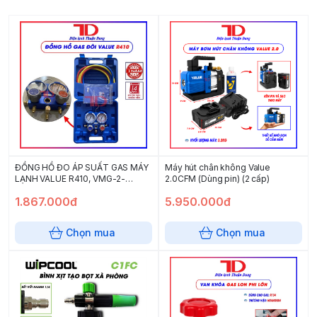
ĐỒNG HỒ ĐO ÁP SUẤT GAS MÁY
Máy hút chân không Value
LẠNH VALUE R410, VMG-2-
2.0CFM (Dùng pin) (2 cấp)
R410A-B (5 cái/thùng)
1.867.000đ
5.950.000đ
Chọn mua
Chọn mua