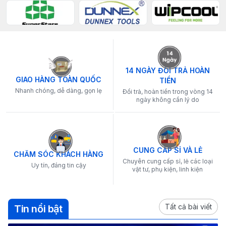
14 NGÀY ĐỔI TRẢ HOÀN
GIAO HÀNG TOÀN QUỐC
TIỀN
Nhanh chóng, dễ dàng, gọn lẹ
Đổi trả, hoàn tiền trong vòng 14
ngày không cần lý do
CUNG CẤP SỈ VÀ LẺ
CHĂM SÓC KHÁCH HÀNG
Chuyên cung cấp sỉ, lẻ các loại
Uy tín, đáng tin cậy
vật tư, phụ kiện, linh kiện
Tất cả bài viết
Tin nổi bật