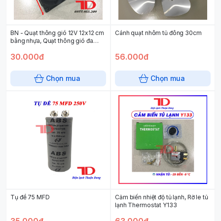
BN - Quạt thông gió 12V 12x12 cm
Cánh quạt nhôm tủ đông 30cm
bằng nhựa, Quạt thông gió đa
năng,Quạt thông gió 12V 12x12
30.000đ
56.000đ
cm, Quạt thông gió đa năng 12V
(72 cái/ thùng)
Chọn mua
Chọn mua
Tụ đề 75 MFD
Cảm biến nhiệt độ tủ lạnh, Rờ le tủ
lạnh Thermostat Y133
35.000đ
63.000đ