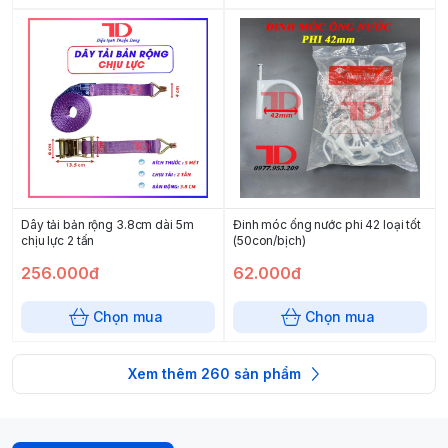
Dây tải bản rộng 3.8cm dài 5m
Đinh móc ống nước phi 42 loại tốt
chịu lực 2 tấn
(50con/bịch)
256.000đ
62.000đ
Chọn mua
Chọn mua
Xem thêm
260
sản phẩm