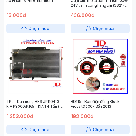
Áo Nhôm 3 Phi 8, nối nhôm
Quạt chế mô tơ trần 14 inch 100W
24V cánh cong hàng xịn (S8214Z-
24) (10c/t)
13.000đ
436.000đ
Chọn mua
Chọn mua
TKL - Dàn nóng HBS JP110413
BD115 - Bôn điện đồng Block
KIA K3000/K165 - KIA 1.4 Tấn ( 5
Vioss từ 2004 đến 2013
cái/ thùng )
1.253.000đ
192.000đ
Chọn mua
Chọn mua