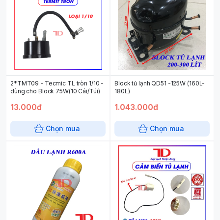
2*TMT09 - Tecmic TL tròn 1/10 -
Block tủ lạnh QD51 -125W (160L-
dùng cho Block 75W(10 Cái/Túi)
180L)
13.000đ
1.043.000đ
Chọn mua
Chọn mua