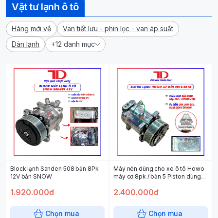
Vật tư lạnh ô tô
Hàng mới về
Van tiết lưu - phin lọc - van áp suất
Dàn lạnh
+12 danh mục
Block lạnh Sanden 508 bản 8Pk
Máy nén dùng cho xe ô tô Howo
12V bản SNOW
máy cơ 8pk / bản 5 Piston dùng
đời 2012-2018
1.920.000đ
2.400.000đ
Chọn mua
Chọn mua