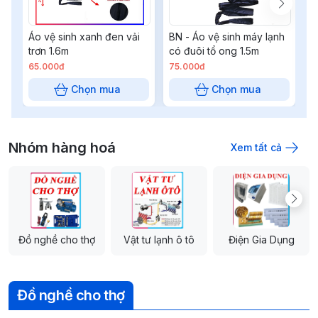
Áo vệ sinh xanh đen vải
BN - Áo vệ sinh máy lạnh
N
trơn 1.6m
có đuôi tổ ong 1.5m
B
l
65.000đ
75.000đ
3
Chọn mua
Chọn mua
Nhóm hàng hoá
Xem tất cả
Đồ nghề cho thợ
Vật tư lạnh ô tô
Điện Gia Dụng
Đồ nghề cho thợ