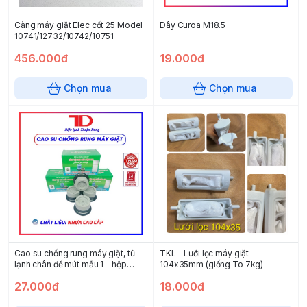
Càng máy giặt Elec cốt 25 Model
Dây Curoa M18.5
10741/12732/10742/10751
456.000đ
19.000đ
Chọn mua
Chọn mua
Cao su chống rung máy giặt, tủ
TKL - Lưới lọc máy giặt
lạnh chân đế mút mẫu 1 - hộp
104x35mm (giống To 7kg)
xanh
27.000đ
18.000đ