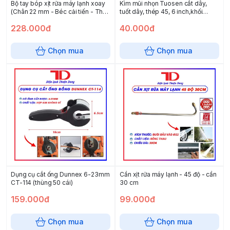
Bộ tay bóp xịt rửa máy lạnh xoay
Kìm mũi nhọn Tuosen cắt dây,
(Chân 22 mm - Béc cải tiến - Thau
tuốt dây, thép 45, 6 inch,khối
5cm)
lượng 0.15kg, kìm 12687 (hộp 16
228.000đ
40.000đ
cái, thùng 96 cái)
Chọn mua
Chọn mua
Dụng cụ cắt ống Dunnex 6-23mm
Cần xịt rửa máy lạnh - 45 độ - cần
CT-114 (thùng 50 cái)
30 cm
159.000đ
99.000đ
Chọn mua
Chọn mua