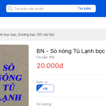
Tìm kiếm
h bọc bạc, Dương bạc (20 cái/ túi)
BN - Sò nóng Tủ Lạnh bọc 
Có sẵn
:
109
20.000đ
Đơn vị
:
cái
Số lượng