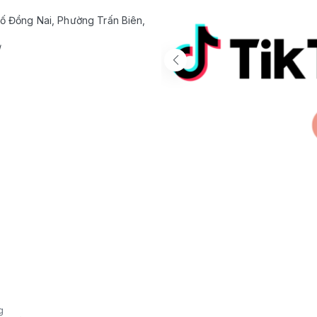
ố Đồng Nai, Phường Trấn Biên,
/
g