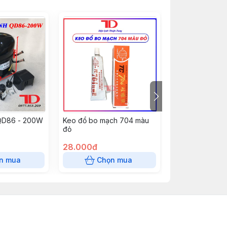
 QD86 - 200W
Keo đổ bo mạch 704 màu
Dàn lạnh tủ quạt
đỏ
thước 31.5x23.5
100%
28.000đ
200.000đ
n mua
Chọn mua
Chọn