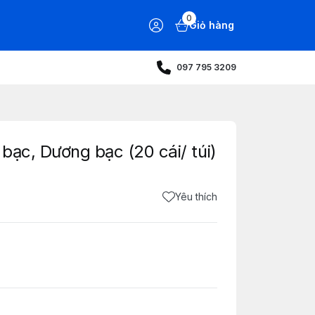
0
Giỏ hàng
097 795 3209
bạc, Dương bạc (20 cái/ túi)
Yêu thích