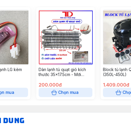
Lạnh LG kèm
Dàn lạnh tủ quạt gió kích
Block tủ lạnh
thước 35x17.5cm - Mới
(350L-450L)
100%
200.000đ
1.409.000đ
ọn mua
Chọn mua
Chọ
N DUNG