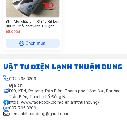
BN - Môi chất lạnh R134a RB Lon
300ML,Môi chất lạnh Tủ Lạnh
R134a Lon 300ML, Môi chất lạnh
95.000đ
lon R134 (thùng/30 lon)
Chọn mua
VẬT TƯ ĐIỆN LẠNH THUẬN DUNG
097 795 3209
Địa chỉ
:
D10, KP4, Phường Trấn Biên, Thành phố Đồng Nai, Phường
Trấn Biên, Thành phố Đồng Nai
https://www.facebook.com/dienlanhthuandung/
097 795 3209
dienlanhthuandung@gmail.com