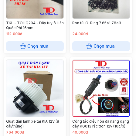
TKL - TOHQ204 - Dây tuy ô Hàn
Ron túi O-Ring 7.65x1.78x3
Quốc Phi 16mm
112.000đ
24.000đ
Chọn mua
Chọn mua
Quạt dàn lạnh xe tải KIA 12V (8
Công tắc điều hòa đa năng dạng
cái/thùng)
dây KG013 rắc tròn 12v (10c/b)
764.000đ
40.000đ