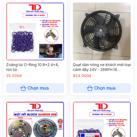
Zoăng túi O-Ring 10.8x2.4x4,
Quạt dàn nóng xe khách mới loại
ron túi
cánh đẩy 24V - 266PH (6
cái/thùng)
25.000đ
824.000đ
Chọn mua
Chọn mua