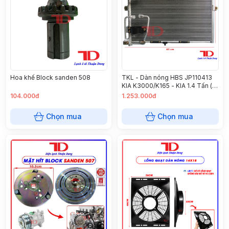
Hoa khế Block sanden 508
TKL - Dàn nóng HBS JP110413
KIA K3000/K165 - KIA 1.4 Tấn ( 5
cái/ thùng )
104.000đ
1.253.000đ
Chọn mua
Chọn mua