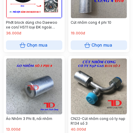
Phớt block dùng cho Daewoo
Cút nhôm cong 4 phi 10
xe con/ HS11 loại ĐK ngoài
26mm - (A)* (1.7k) PDW401 -
36.000đ
19.000đ
YX93029
Chọn mua
Chọn mua
Áo Nhôm 3 Phi 8, nối nhôm
CN22-Cút nhôm cong có ty nạp
R134 số 3
13.000đ
40.000đ