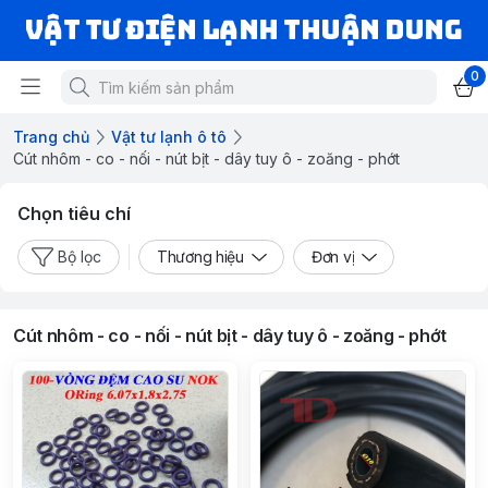
VẬT TƯ ĐIỆN LẠNH THUẬN DUNG
0
Trang chủ
Vật tư lạnh ô tô
Cút nhôm - co - nối - nút bịt - dây tuy ô - zoăng - phớt
Chọn tiêu chí
Bộ lọc
Thương hiệu
Đơn vị
Cút nhôm - co - nối - nút bịt - dây tuy ô - zoăng - phớt