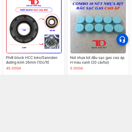
Phớt block HCC béo/Sannden
Nút nhựa bịt đầu sạc gas cao áp
đường kính 26mm (10c/1t)
H màu xanh (20 cái/túi)
45.000đ
5.000đ
Chọn mua
Chọn mua