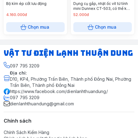
Bộ kìm ép cốt lưu động
Dụng cụ gắp, nhặt ốc vít từ tính
mini Dunnex CT-503, có thể kéo
dài 126 - 637 mm (thùng 100 cái)
4.160.000đ
52.000đ
Chọn mua
Chọn mua
VẬT TƯ ĐIỆN LẠNH THUẬN DUNG
097 795 3209
Địa chỉ
:
D10, KP4, Phường Trấn Biên, Thành phố Đồng Nai, Phường
Trấn Biên, Thành phố Đồng Nai
https://www.facebook.com/dienlanhthuandung/
097 795 3209
dienlanhthuandung@gmail.com
Chính sách
Chính Sách Kiểm Hàng