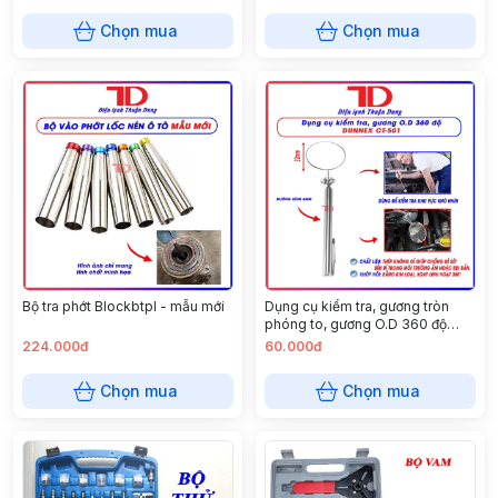
Chọn mua
Chọn mua
Bộ tra phớt Blockbtpl - mẫu mới
Dụng cụ kiểm tra, gương tròn
phóng to, gương O.D 360 độ
Dunnex CT-501, đường kính
224.000đ
60.000đ
32mm, tay cầm thép (thùng 100
cái)
Chọn mua
Chọn mua