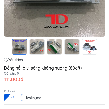
Yêu thích
Đồng hồ lò vi sóng không nướng (80c/t)
Có sẵn
:
6
111.000đ
Đơn vị
:
cái
lvskn_moi