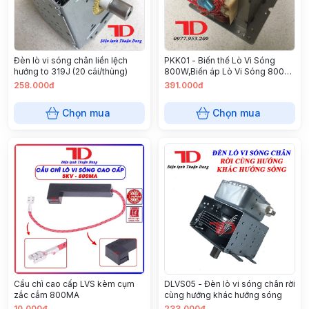
Đèn lò vi sóng chân liền lệch
PKK01 - Biến thế Lò Vi Sóng
hướng to 319J (20 cái/thùng)
800W,Biến áp Lò Vi Sóng 800W
(6 cái/thùng)
258.000đ
391.000đ
Chọn mua
Chọn mua
Cầu chì cao cấp LVS kèm cụm
DLVS05 - Đèn lò vi sóng chân rời
zắc cắm 800MA
cùng hướng khác hướng sóng
10.000đ
233.000đ