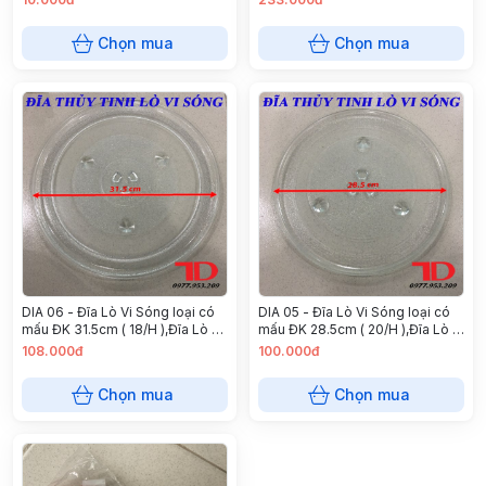
Chọn mua
Chọn mua
DIA 06 - Đĩa Lò Vi Sóng loại có
DIA 05 - Đĩa Lò Vi Sóng loại có
mấu ĐK 31.5cm ( 18/H ),Đĩa Lò Vi
mấu ĐK 28.5cm ( 20/H ),Đĩa Lò Vi
Sóng Có Mấu Đường Kính 31.5
Sóng Có Mấu Đường Kính 28.5
108.000đ
100.000đ
CM
CM
Chọn mua
Chọn mua