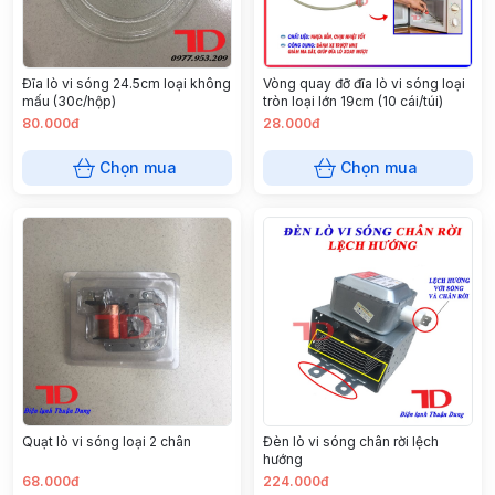
Đĩa lò vi sóng 24.5cm loại không
Vòng quay đỡ đĩa lò vi sóng loại
mấu (30c/hộp)
tròn loại lớn 19cm (10 cái/túi)
80.000đ
28.000đ
Chọn mua
Chọn mua
Quạt lò vi sóng loại 2 chân
Đèn lò vi sóng chân rời lệch
hướng
68.000đ
224.000đ