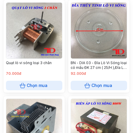
Quạt lò vi sóng loại 3 chân
BN - DIA 03 - Đĩa Lò Vi Sóng loại
có mấu ĐK 27 cm ( 25/H ),Đĩa Lò
Vi Sóng Có Mấu Đường Kính 27
70.000đ
92.000đ
CM
Chọn mua
Chọn mua