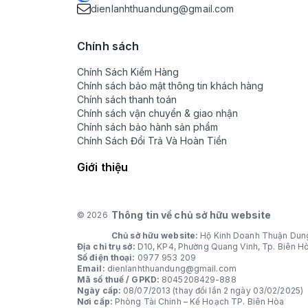
dienlanhthuandung@gmail.com
Chính sách
Chính Sách Kiểm Hàng
Chính sách bảo mật thông tin khách hàng
Chính sách thanh toán
Chính sách vận chuyển & giao nhận
Chính sách bảo hành sản phẩm
Chính Sách Đổi Trả Và Hoàn Tiền
Giới thiệu
Thông tin về chủ sở hữu website
© 2026
Chủ sở hữu website:
Hộ Kinh Doanh Thuận Dun
Địa chỉ trụ sở:
D10, KP4, Phường Quang Vinh, Tp. Biên H
Số điện thoại:
0977 953 209
Email:
dienlanhthuandung@gmail.com
Mã số thuế / GPKD:
8045208429-888
Ngày cấp:
08/07/2013 (thay đổi lần 2 ngày 03/02/2025)
Nơi cấp:
Phòng Tài Chính – Kế Hoạch TP. Biên Hòa