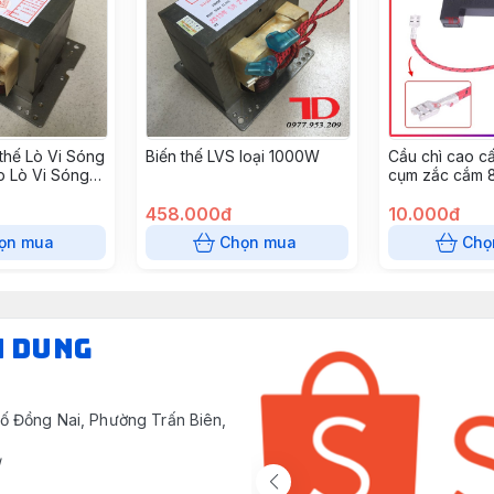
 thế Lò Vi Sóng
Biến thế LVS loại 1000W
Cầu chì cao c
p Lò Vi Sóng
cụm zắc cắm
thùng)
458.000đ
10.000đ
ọn mua
Chọn mua
Chọ
N DUNG
ố Đồng Nai, Phường Trấn Biên,
/