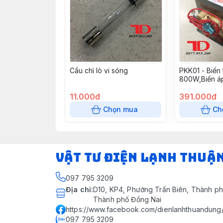
Cầu chì lò vi sóng
PKK01 - Biến
800W,Biến á
800W (6 cái/
11.000đ
391.000đ
Chọn mua
Ch
VẬT TƯ ĐIỆN LẠNH THUẬ
097 795 3209
Địa chỉ
:
D10, KP4, Phường Trấn Biên, Thành ph
Thành phố Đồng Nai
https://www.facebook.com/dienlanhthuandung
097 795 3209