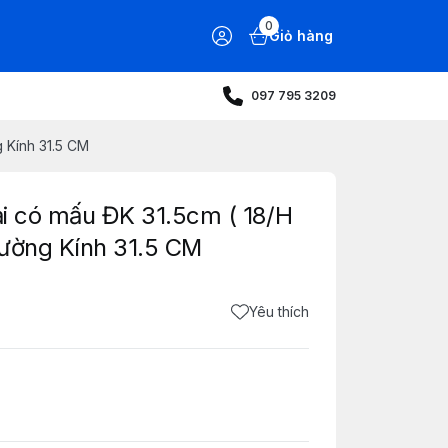
0
Giỏ hàng
097 795 3209
g Kính 31.5 CM
ại có mấu ĐK 31.5cm ( 18/H
Đường Kính 31.5 CM
Yêu thích