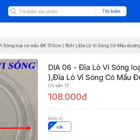
Tìm kiếm
Vi Sóng loại có mấu ĐK 31.5cm ( 18/H ),Đĩa Lò Vi Sóng Có Mấu Đườn
DIA 06 - Đĩa Lò Vi Sóng lo
),Đĩa Lò Vi Sóng Có Mấu 
Có sẵn
:
17
108.000đ
Đơn vị
:
cái