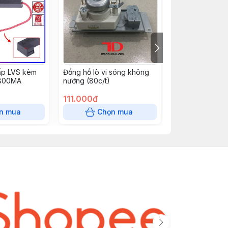
ấp LVS kèm
Đồng hồ lò vi sóng không
Đèn lò vi sóng 
 800MA
nướng (80c/t)
lệch hướng to 3
cái/thùng)
111.000đ
258.000đ
n mua
Chọn mua
Chọn