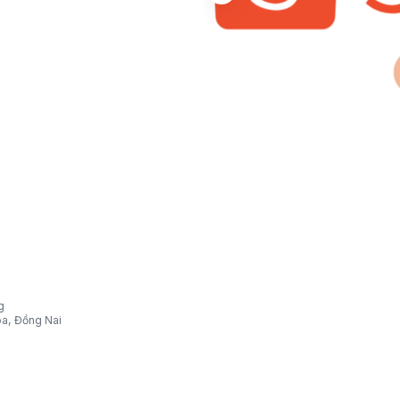
g
òa, Đồng Nai