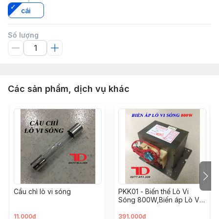
cái
Số lượng
Các sản phẩm, dịch vụ khác
Cầu chì lò vi sóng
PKK01 - Biến thế Lò Vi
Sóng 800W,Biến áp Lò Vi
Sóng 800W (6 cái/thùng)
11.000đ
391.000đ