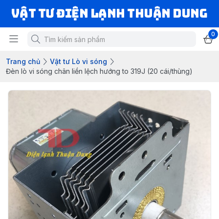
VẬT TƯ ĐIỆN LẠNH THUẬN DUNG
0
Trang chủ
Vật tư Lò vi sóng
Đèn lò vi sóng chân liền lệch hướng to 319J (20 cái/thùng)