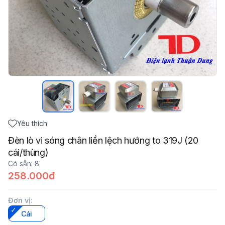
Yêu thích
Đèn lò vi sóng chân liền lệch hướng to 319J (20
cái/thùng)
Có sẵn
:
8
258.000đ
Đơn vị
:
Cái