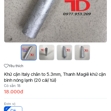
Yêu thích
Khử cặn Italy chân to 5.3mm, Thanh Magiê khử cặn
bình nóng lạnh (20 cái/ túi)
Có sẵn
:
18
18.000đ
Đơn vị
:
Cái