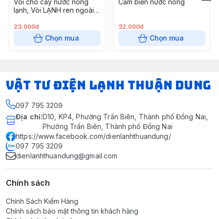
Vòi cho cây nước nóng
Cảm biến nước nóng
lạnh, Vòi LẠNH ren ngoài
thay thế bình nóng lạnh,
chấm bi
23.000đ
32.000đ
Chọn mua
Chọn mua
VẬT TƯ ĐIỆN LẠNH THUẬN DUNG
097 795 3209
Địa chỉ
:
D10, KP4, Phường Trấn Biên, Thành phố Đồng Nai,
Phường Trấn Biên, Thành phố Đồng Nai
https://www.facebook.com/dienlanhthuandung/
097 795 3209
dienlanhthuandung@gmail.com
Chính sách
Chính Sách Kiểm Hàng
Chính sách bảo mật thông tin khách hàng