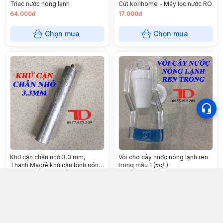
Triac nước nóng lạnh
Cút korihome - Máy lọc nước RO
64.000đ
17.000đ
Chọn mua
Chọn mua
Khử cặn chân nhỏ 3.3 mm,
Vòi cho cây nước nóng lạnh ren
Thanh Magiê khử cặn bình nóng
trong mẫu 1 (5c/t)
lạnh (20 cái/ túi)
18.000đ
16.000đ
Chọn mua
Chọn mua