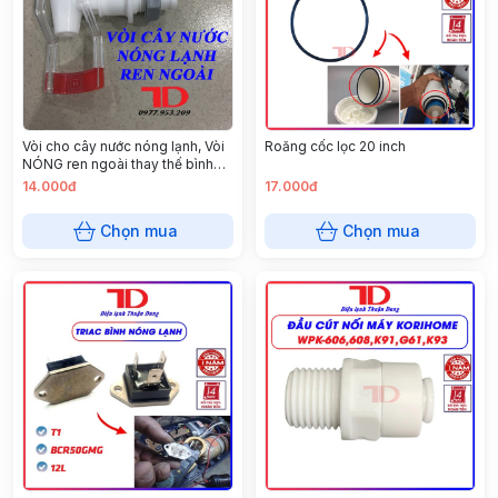
Vòi cho cây nước nóng lạnh, Vòi
Roăng cốc lọc 20 inch
NÓNG ren ngoài thay thế bình
nóng lạnh - Mẫu 1
14.000đ
17.000đ
Chọn mua
Chọn mua