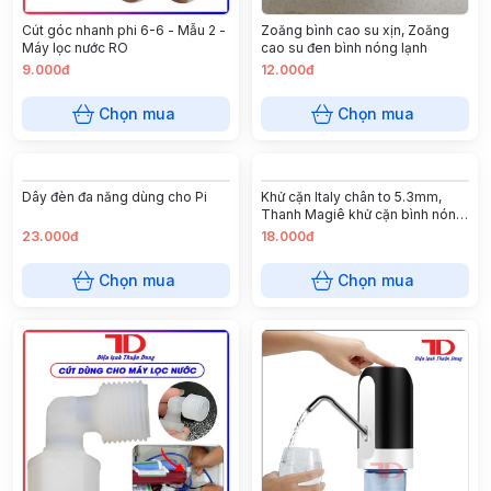
Cút góc nhanh phi 6-6 - Mẫu 2 -
Zoăng bình cao su xịn, Zoăng
Máy lọc nước RO
cao su đen bình nóng lạnh
9.000đ
12.000đ
Chọn mua
Chọn mua
Dây đèn đa năng dùng cho Pi
Khử cặn Italy chân to 5.3mm,
Thanh Magiê khử cặn bình nóng
lạnh (20 cái/ túi)
23.000đ
18.000đ
Chọn mua
Chọn mua