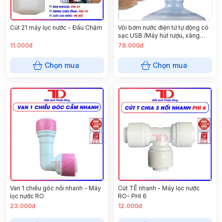
Cút 21 máy lọc nước - Đấu Chậm
Vòi bơm nước điện tử tự động có
sạc USB /Máy hút rượu, xăng
thông minh
11.000đ
78.000đ
Chọn mua
Chọn mua
Van 1 chiều góc nối nhanh - Máy
Cút TÊ nhanh - Máy lọc nước
lọc nước RO
RO- PHI 6
23.000đ
12.000đ