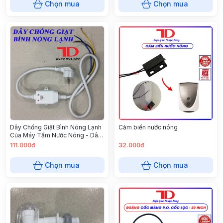
Chọn mua
Chọn mua
Dây Chống Giật Bình Nóng Lạnh
Cảm biến nước nóng
Của Máy Tắm Nước Nóng - Dây
chống giật SU
111.000đ
32.000đ
Chọn mua
Chọn mua