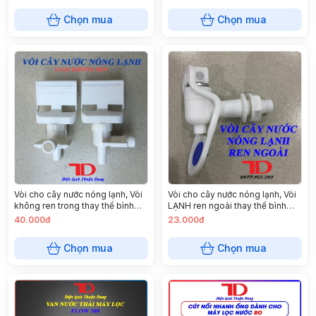
Chọn mua
Chọn mua
Vòi cho cây nước nóng lạnh, Vòi
Vòi cho cây nước nóng lạnh, Vòi
không ren trong thay thế bình
LẠNH ren ngoài thay thế bình
nóng lạnh
nóng lạnh, chấm bi
40.000đ
23.000đ
Chọn mua
Chọn mua