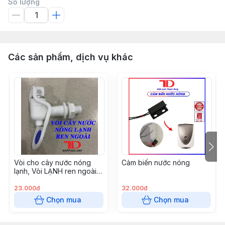
Số lượng
Các sản phẩm, dịch vụ khác
Vòi cho cây nước nóng
Cảm biến nước nóng
lạnh, Vòi LẠNH ren ngoài
thay thế bình nóng lạnh,
chấm bi
23.000đ
32.000đ
Chọn mua
Chọn mua