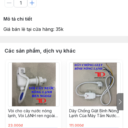
Mô tả chi tiết
Giá bán lẻ tại cửa hàng: 35k
Các sản phẩm, dịch vụ khác
Vòi cho cây nước nóng
Dây Chống Giật Bình Nóng
lạnh, Vòi LẠNH ren ngoài
Lạnh Của Máy Tắm Nước
thay thế bình nóng lạnh,
Nóng - Dây chống giật SU
chấm bi
23.000đ
111.000đ