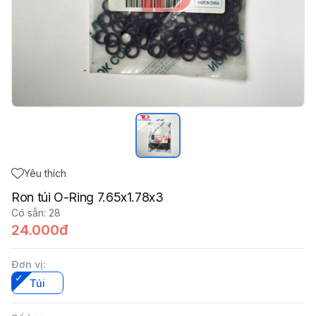
Yêu thích
Ron túi O-Ring 7.65x1.78x3
Có sẵn
:
28
24.000đ
Đơn vị
:
Túi