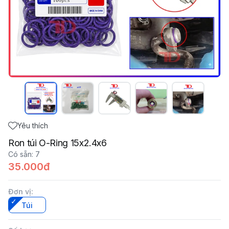
Yêu thích
Ron túi O-Ring 15x2.4x6
Có sẵn
:
7
35.000đ
Đơn vị
:
Túi