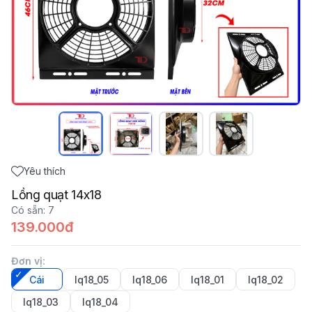
Yêu thích
Lồng quạt 14x18
Có sẵn
:
7
139.000đ
Đơn vị
:
Cái
lq18_05
lq18_06
lq18_01
lq18_02
lq18_03
lq18_04