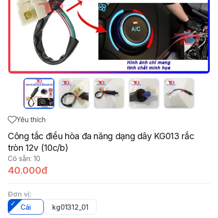
Yêu thích
Công tắc điều hòa đa năng dạng dây KG013 rắc
tròn 12v (10c/b)
Có sẵn
:
10
40.000đ
Đơn vị
:
Cái
kg01312_01