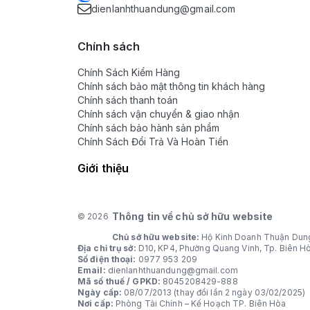
dienlanhthuandung@gmail.com
Chính sách
Chính Sách Kiểm Hàng
Chính sách bảo mật thông tin khách hàng
Chính sách thanh toán
Chính sách vận chuyển & giao nhận
Chính sách bảo hành sản phẩm
Chính Sách Đổi Trả Và Hoàn Tiền
Giới thiệu
Thông tin về chủ sở hữu website
© 2026
Chủ sở hữu website:
Hộ Kinh Doanh Thuận Dun
Địa chỉ trụ sở:
D10, KP4, Phường Quang Vinh, Tp. Biên H
Số điện thoại:
0977 953 209
Email:
dienlanhthuandung@gmail.com
Mã số thuế / GPKD:
8045208429-888
Ngày cấp:
08/07/2013 (thay đổi lần 2 ngày 03/02/2025)
Nơi cấp:
Phòng Tài Chính – Kế Hoạch TP. Biên Hòa