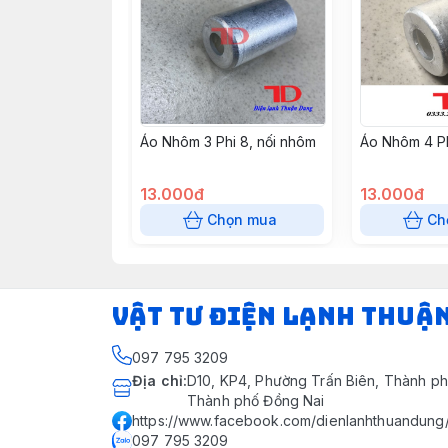
Áo Nhôm 3 Phi 8, nối nhôm
Áo Nhôm 4 Ph
13.000đ
13.000đ
Chọn mua
Ch
VẬT TƯ ĐIỆN LẠNH THUẬ
097 795 3209
Địa chỉ
:
D10, KP4, Phường Trấn Biên, Thành ph
Thành phố Đồng Nai
https://www.facebook.com/dienlanhthuandung
097 795 3209