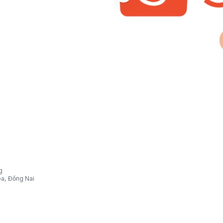
g
òa, Đồng Nai