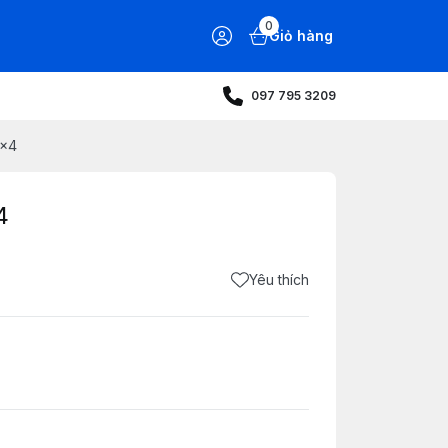
0
Giỏ hàng
097 795 3209
8x4
4
Yêu thích