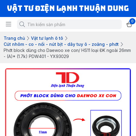
VẬT TƯ ĐIỆN LẠNH THUẬN DUNG
0
Trang chủ
Vật tư lạnh ô tô
Cút nhôm - co - nối - nút bịt - dây tuy ô - zoăng - phớt
Phớt block dùng cho Daewoo xe con/ HS11 loại ĐK ngoài 26mm
- (A)* (1.7k) PDW401 - YX93029