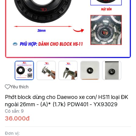
Yêu thích
Phớt block dùng cho Daewoo xe con/ HS11 loại ĐK
ngoài 26mm - (A)* (1.7k) PDW401 - YX93029
Có sẵn
:
9
36.000đ
Đơn vị
: