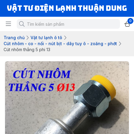
VẬT TƯ ĐIỆN LẠNH THUẬN DUNG
0
Trang chủ
Vật tư lạnh ô tô
Cút nhôm - co - nối - nút bịt - dây tuy ô - zoăng - phớt
Cút nhôm thẳng 5 phi 13