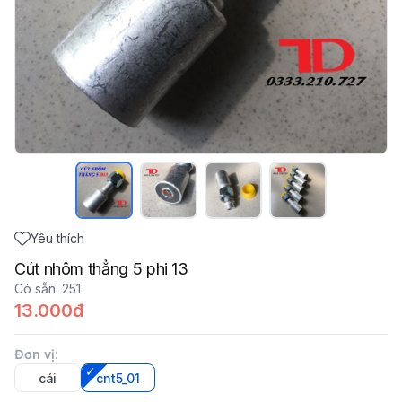
Yêu thích
Cút nhôm thẳng 5 phi 13
Có sẵn
:
251
13.000đ
Đơn vị
:
cái
cnt5_01