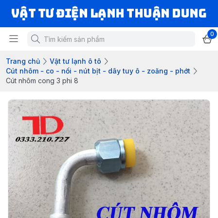
VẬT TƯ ĐIỆN LẠNH THUẬN DUNG
0
Trang chủ
Vật tư lạnh ô tô
Cút nhôm - co - nối - nút bịt - dây tuy ô - zoăng - phớt
Cút nhôm cong 3 phi 8