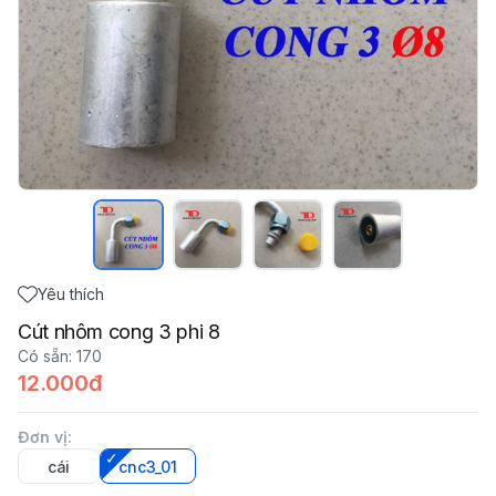
Yêu thích
Cút nhôm cong 3 phi 8
Có sẵn
:
170
12.000đ
Đơn vị
:
cái
cnc3_01