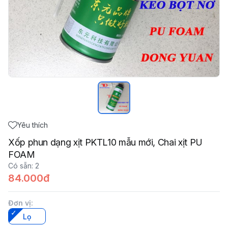
Yêu thích
Xốp phun dạng xịt PKTL10 mẫu mới, Chai xịt PU
FOAM
Có sẵn
:
2
84.000đ
Đơn vị
:
Lọ