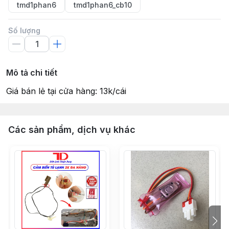
tmd1phan6
tmd1phan6_cb10
Số lượng
Mô tả chi tiết
Giá bán lẻ tại cửa hàng: 13k/cái
Các sản phẩm, dịch vụ khác