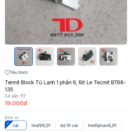
Yêu thích
Termit Block Tủ Lạnh 1 phần 6, Rờ Le Tecmit BT68-
135
Có sẵn
:
117
19.000đ
Đơn vị
:
cái
tmd1/6_01
bộ 10 cái
tmd1phan6_01