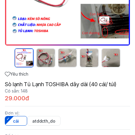
Yêu thích
Sò lạnh Tủ Lạnh TOSHIBA dây dài (40 cái/ túi)
Có sẵn
:
148
29.000đ
Đơn vị
:
cái
atddcth_do