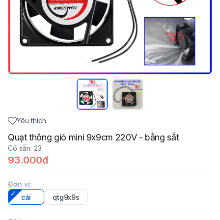
Yêu thích
Quạt thông gió mini 9x9cm 220V - bằng sắt
Có sẵn
:
23
93.000đ
Đơn vị
:
cái
qtg9x9s