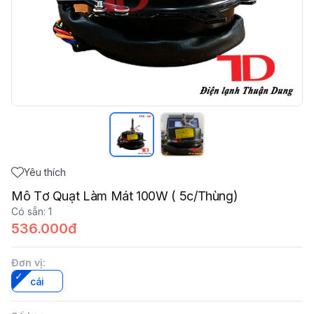
Yêu thích
Mô Tơ Quạt Làm Mát 100W ( 5c/Thùng)
Có sẵn
:
1
536.000đ
Đơn vị
:
cái