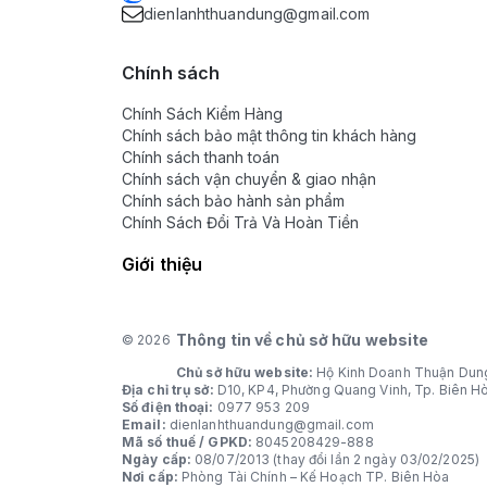
dienlanhthuandung@gmail.com
Chính sách
Chính Sách Kiểm Hàng
Chính sách bảo mật thông tin khách hàng
Chính sách thanh toán
Chính sách vận chuyển & giao nhận
Chính sách bảo hành sản phẩm
Chính Sách Đổi Trả Và Hoàn Tiền
Giới thiệu
Thông tin về chủ sở hữu website
© 2026
Chủ sở hữu website:
Hộ Kinh Doanh Thuận Dun
Địa chỉ trụ sở:
D10, KP4, Phường Quang Vinh, Tp. Biên H
Số điện thoại:
0977 953 209
Email:
dienlanhthuandung@gmail.com
Mã số thuế / GPKD:
8045208429-888
Ngày cấp:
08/07/2013 (thay đổi lần 2 ngày 03/02/2025)
Nơi cấp:
Phòng Tài Chính – Kế Hoạch TP. Biên Hòa