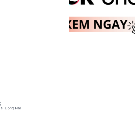
g
òa, Đồng Nai