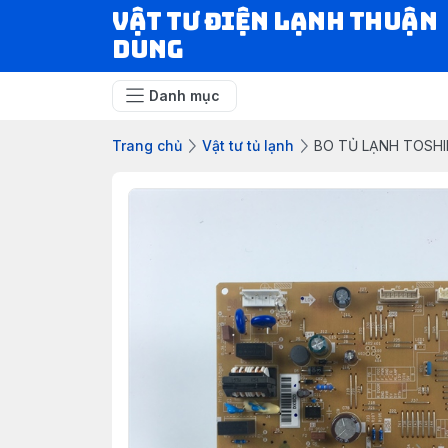
VẬT TƯ ĐIỆN LẠNH THUẬN
DUNG
Danh mục
Trang chủ
Vật tư tủ lạnh
BO TỦ LẠNH TOSHIBA