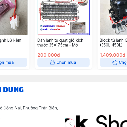
Lạnh LG kèm
Dàn lạnh tủ quạt gió kích
Block tủ lạnh
thước 35x17.5cm - Mới
(350L-450L)
100%
200.000đ
1.409.000đ
ọn mua
Chọn mua
Chọ
N DUNG
ố Đồng Nai, Phường Trấn Biên,
/