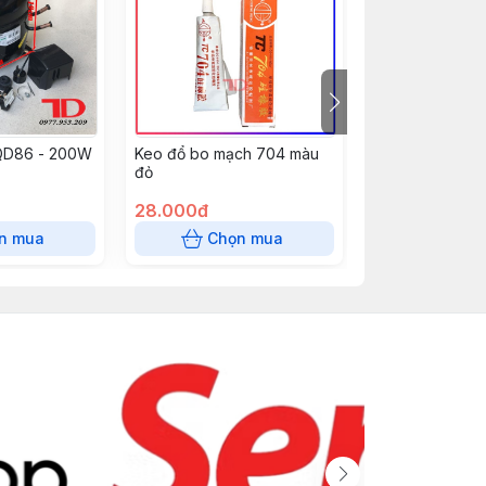
 QD86 - 200W
Keo đổ bo mạch 704 màu
Dàn lạnh tủ quạt
đỏ
thước 31.5x23.5
100%
28.000đ
200.000đ
n mua
Chọn mua
Chọn