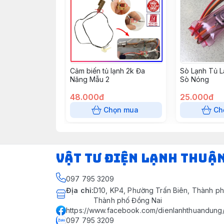
Cảm biến tủ lạnh 2k Đa
Sò Lạnh Tủ 
Năng Mẫu 2
Sò Nóng
48.000đ
25.000đ
Chọn mua
Ch
VẬT TƯ ĐIỆN LẠNH THUẬ
097 795 3209
Địa chỉ
:
D10, KP4, Phường Trấn Biên, Thành ph
Thành phố Đồng Nai
https://www.facebook.com/dienlanhthuandung
097 795 3209