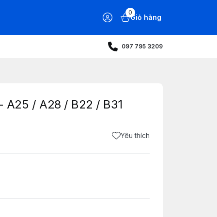
0
Giỏ hàng
097 795 3209
A25 / A28 / B22 / B31
Yêu thích