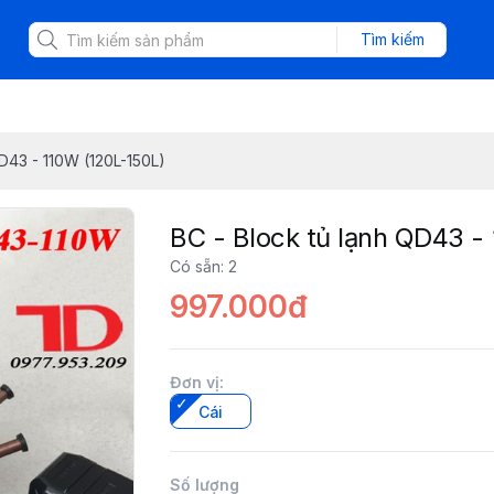
Tìm kiếm
QD43 - 110W (120L-150L)
BC - Block tủ lạnh QD43 -
Có sẵn
:
2
997.000đ
Đơn vị
:
Cái
Số lượng