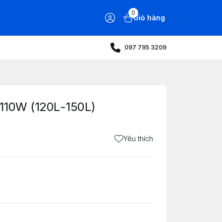
0
Giỏ hàng
097 795 3209
 110W (120L-150L)
Yêu thích