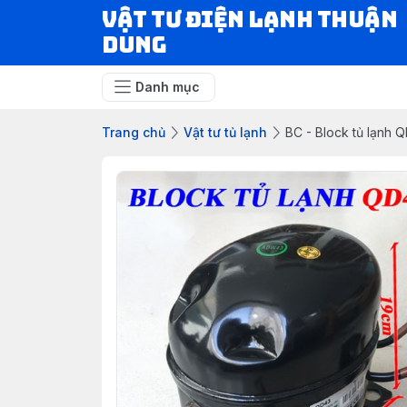
VẬT TƯ ĐIỆN LẠNH THUẬN
DUNG
Danh mục
Trang chủ
Vật tư tủ lạnh
BC - Block tủ lạnh 