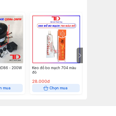
 QD86 - 200W
Keo đổ bo mạch 704 màu
Dàn lạnh tủ quạt
đỏ
thước 31.5x23.5
100%
28.000đ
200.000đ
n mua
Chọn mua
Chọn