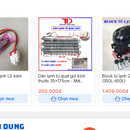
Lạnh LG kèm
Dàn lạnh tủ quạt gió kích
Block tủ lạnh
thước 35x17.5cm - Mới
(350L-450L)
100%
200.000đ
1.409.000đ
ọn mua
Chọn mua
Chọ
N DUNG