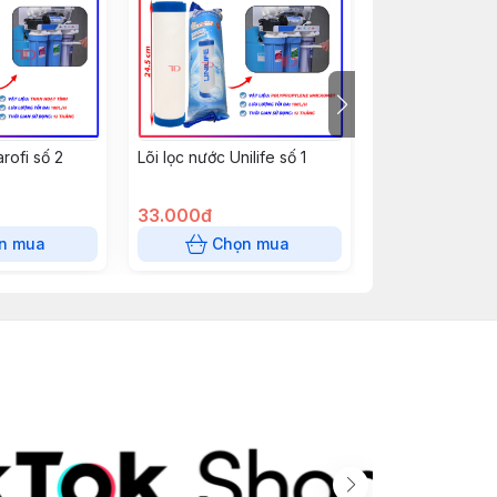
rofi số 2
Lõi lọc nước Unilife số 1
Lõi lọc nước Uni
33.000đ
33.000đ
n mua
Chọn mua
Chọn