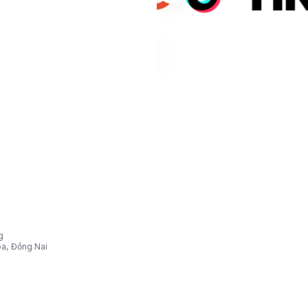
g
òa, Đồng Nai