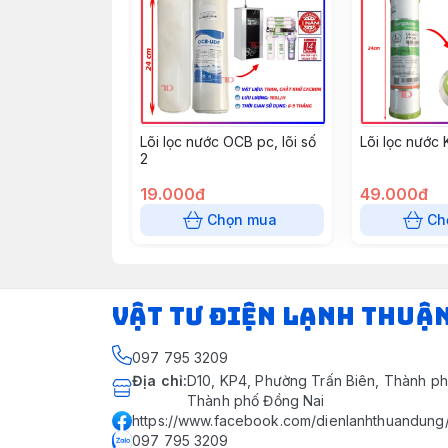
Lõi lọc nước OCB pc, lõi số
Lõi lọc nước 
2
19.000đ
49.000đ
Chọn mua
Ch
VẬT TƯ ĐIỆN LẠNH THUẬ
097 795 3209
Địa chỉ
:
D10, KP4, Phường Trấn Biên, Thành ph
Thành phố Đồng Nai
https://www.facebook.com/dienlanhthuandung
097 795 3209