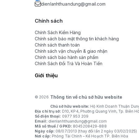
dienlanhthuandung@gmail.com
Chính sách
Chính Sách Kiểm Hàng
Chính sách bảo mật thông tin khách hàng
Chính sách thanh toán
Chính sách vận chuyển & giao nhận
Chính sách bảo hành sản phẩm
Chính Sách Đổi Trả Và Hoàn Tiền
Giới thiệu
Thông tin về chủ sở hữu website
© 2026
Chủ sở hữu website:
Hộ Kinh Doanh Thuận Dun
Địa chỉ trụ sở:
D10, KP4, Phường Quang Vinh, Tp. Biên H
Số điện thoại:
0977 953 209
Email:
dienlanhthuandung@gmail.com
Mã số thuế / GPKD:
8045208429-888
Ngày cấp:
08/07/2013 (thay đổi lần 2 ngày 03/02/2025)
Nơi cấp:
Phòng Tài Chính – Kế Hoạch TP. Biên Hòa