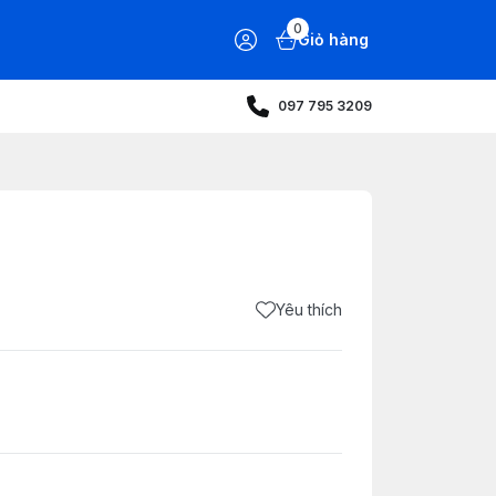
0
Giỏ hàng
097 795 3209
Yêu thích