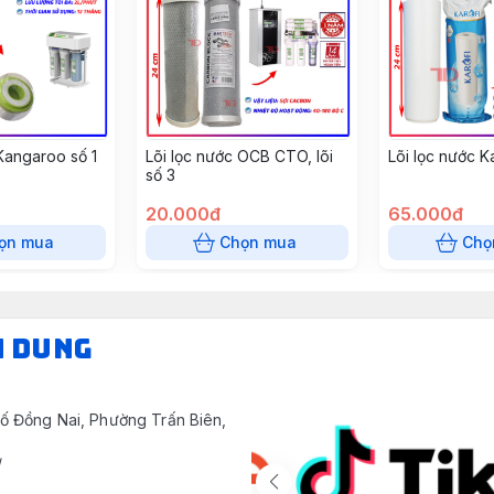
Kangaroo số 1
Lõi lọc nước OCB CTO, lõi
Lõi lọc nước Ka
số 3
20.000đ
65.000đ
ọn mua
Chọn mua
Chọ
N DUNG
ố Đồng Nai, Phường Trấn Biên,
/