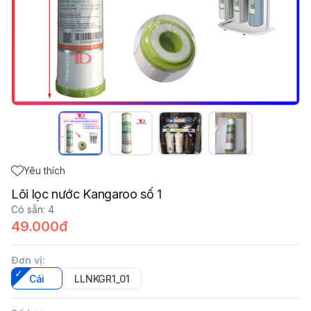
Yêu thích
Lõi lọc nước Kangaroo số 1
Có sẵn
:
4
49.000đ
Đơn vị
:
Cái
LLNKGR1_01