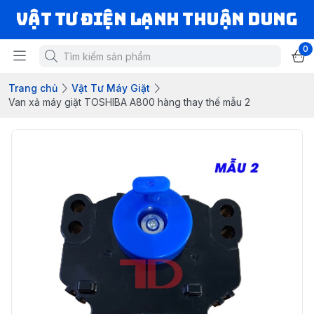
VẬT TƯ ĐIỆN LẠNH THUẬN DUNG
0
Trang chủ
Vật Tư Máy Giặt
Van xả máy giặt TOSHIBA A800 hàng thay thế mẫu 2