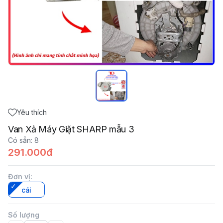
Yêu thích
Van Xả Máy Giặt SHARP mẫu 3
Có sẵn
:
8
291.000đ
Đơn vị
:
cái
Số lượng