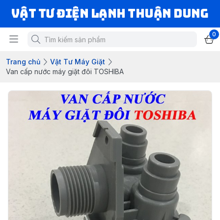
VẬT TƯ ĐIỆN LẠNH THUẬN DUNG
0
Trang chủ
Vật Tư Máy Giặt
Van cấp nước máy giặt đôi TOSHIBA