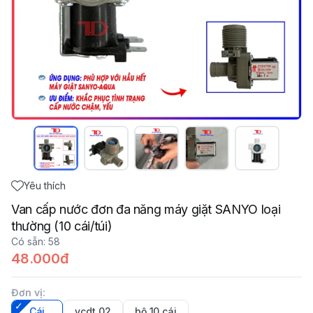
Yêu thích
Van cấp nước đơn đa năng máy giặt SANYO loại
thường (10 cái/túi)
Có sẵn
:
58
48.000đ
Đơn vị
:
Cái
vcdt_02
bộ 10 cái