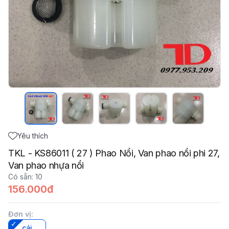
Yêu thích
TKL - KS86011 ( 27 ) Phao Nổi, Van phao nổi phi 27,
Van phao nhựa nổi
Có sẵn
:
10
156.000đ
Đơn vị
:
cái