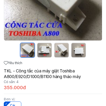
Yêu thích
TKL - Công tắc của máy giặt Toshiba
A800/E920/D1000/B1100 hàng tháo máy
Có sẵn
:
4
355.000đ
Đơn vị
:
Cái