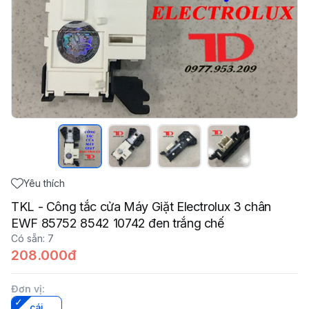
Yêu thích
TKL - Công tắc cửa Máy Giặt Electrolux 3 chân
EWF 85752 8542 10742 đen trắng chế
Có sẵn
:
7
208.000đ
Đơn vị
:
cái