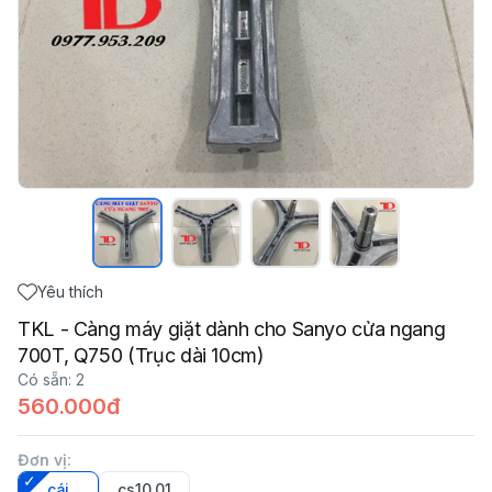
Yêu thích
TKL - Càng máy giặt dành cho Sanyo cửa ngang
700T, Q750 (Trục dài 10cm)
Có sẵn
:
2
560.000đ
Đơn vị
:
cái
cs10_01