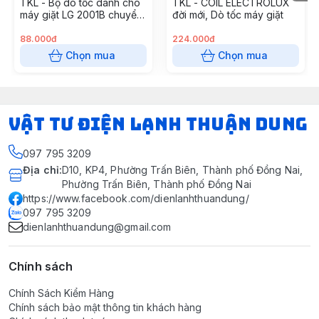
TKL - Bộ dò tốc dành cho
TKL - COIL ELECTROLUX
máy giặt LG 2001B chuyển
đời mới, Dò tốc máy giặt
động trực tiếp
88.000đ
224.000đ
Chọn mua
Chọn mua
VẬT TƯ ĐIỆN LẠNH THUẬN DUNG
097 795 3209
Địa chỉ
:
D10, KP4, Phường Trấn Biên, Thành phố Đồng Nai,
Phường Trấn Biên, Thành phố Đồng Nai
https://www.facebook.com/dienlanhthuandung/
097 795 3209
dienlanhthuandung@gmail.com
Chính sách
Chính Sách Kiểm Hàng
Chính sách bảo mật thông tin khách hàng