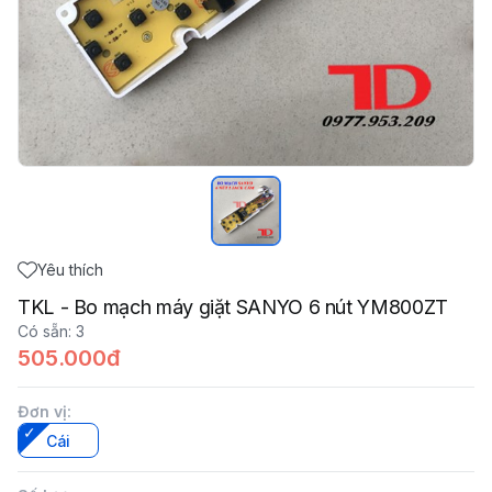
Yêu thích
TKL - Bo mạch máy giặt SANYO 6 nút YM800ZT
Có sẵn
:
3
505.000đ
Đơn vị
:
Cái