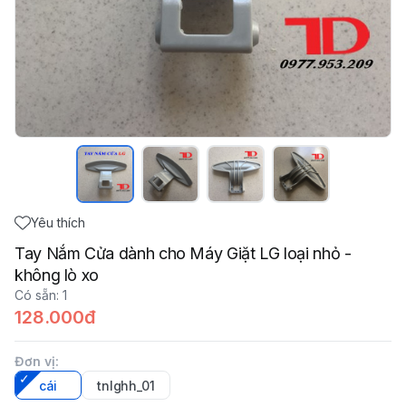
Yêu thích
Tay Nắm Cửa dành cho Máy Giặt LG loại nhỏ -
không lò xo
Có sẵn
:
1
128.000đ
Đơn vị
:
cái
tnlghh_01