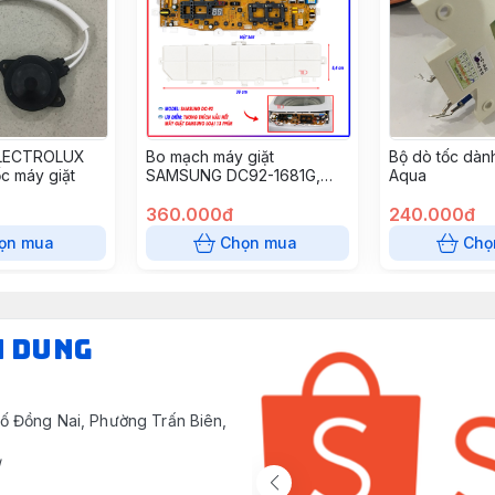
ELECTROLUX
Bo mạch máy giặt
Bộ dò tốc dàn
ốc máy giặt
SAMSUNG DC92-1681G,
Aqua
01673H, 00215B, 01449J,
01449K, 01681A, 01681A,
360.000đ
240.000đ
01681F, 01764D, 01764E
ọn mua
Chọn mua
Chọ
đèn lệch 13 phím, DC41
(1681H) (thùng 33 cái)
N DUNG
ố Đồng Nai, Phường Trấn Biên,
/