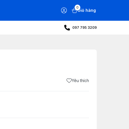
0
Giỏ hàng
097 795 3209
Yêu thích