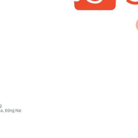
g
òa, Đồng Nai