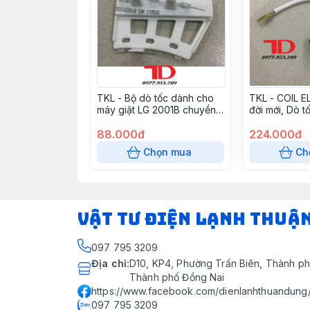
TKL - Bộ dò tốc dành cho
TKL - COIL 
máy giặt LG 2001B chuyển
đời mới, Dò t
động trực tiếp
88.000đ
224.000đ
Chọn mua
Ch
VẬT TƯ ĐIỆN LẠNH THUẬ
097 795 3209
Địa chỉ
:
D10, KP4, Phường Trấn Biên, Thành ph
Thành phố Đồng Nai
https://www.facebook.com/dienlanhthuandung
097 795 3209