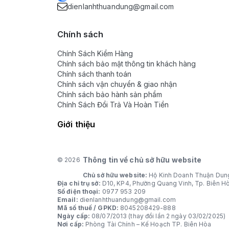
dienlanhthuandung@gmail.com
Chính sách
Chính Sách Kiểm Hàng
Chính sách bảo mật thông tin khách hàng
Chính sách thanh toán
Chính sách vận chuyển & giao nhận
Chính sách bảo hành sản phẩm
Chính Sách Đổi Trả Và Hoàn Tiền
Giới thiệu
Thông tin về chủ sở hữu website
© 2026
Chủ sở hữu website:
Hộ Kinh Doanh Thuận Dun
Địa chỉ trụ sở:
D10, KP4, Phường Quang Vinh, Tp. Biên H
Số điện thoại:
0977 953 209
Email:
dienlanhthuandung@gmail.com
Mã số thuế / GPKD:
8045208429-888
Ngày cấp:
08/07/2013 (thay đổi lần 2 ngày 03/02/2025)
Nơi cấp:
Phòng Tài Chính – Kế Hoạch TP. Biên Hòa