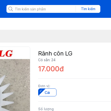
Tìm kiếm
Rãnh côn LG
Có sẵn
:
24
17.000đ
Đơn vị
:
Cái
Số lượng