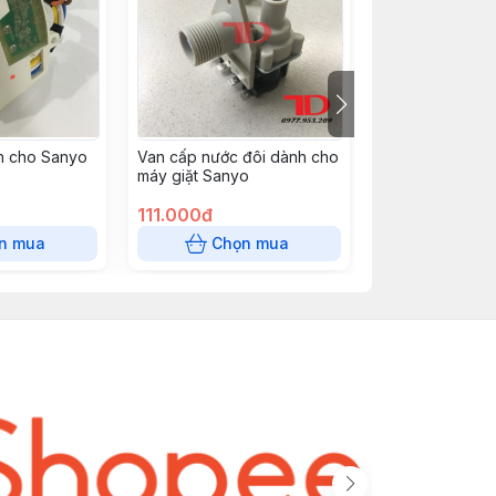
h cho Sanyo
Van cấp nước đôi dành cho
Phớt dành cho 
máy giặt Sanyo
cửa ngang 37x
111.000đ
23.000đ
n mua
Chọn mua
Chọn