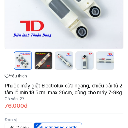
Yêu thích
Phuộc máy giặt Electrolux cửa ngang, chiều dài từ 2
tâm lỗ min 18.5cm, max 26cm, dùng cho máy 7-9kg
Có sẵn
:
27
76.000đ
Đơn vị
:
Bộ (2 cây)
phuotmgelec_don1c