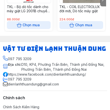
TKL - Bộ dò tốc dành cho
TKL - COIL ELECTROLUX
máy giặt LG 2001B chuyển
đời mới, Dò tốc máy giặt
động trực tiếp
88.000đ
224.000đ
Chọn mua
Chọn mua
VẬT TƯ ĐIỆN LẠNH THUẬN DUNG
097 795 3209
Địa chỉ
:
D10, KP4, Phường Trấn Biên, Thành phố Đồng Nai,
Phường Trấn Biên, Thành phố Đồng Nai
https://www.facebook.com/dienlanhthuandung/
097 795 3209
dienlanhthuandung@gmail.com
Chính sách
Chính Sách Kiểm Hàng