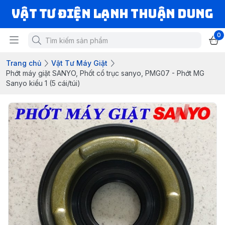
VẬT TƯ ĐIỆN LẠNH THUẬN DUNG
0
Trang chủ
Vật Tư Máy Giặt
Phớt máy giặt SANYO, Phốt cổ trục sanyo, PMG07 - Phớt MG
Sanyo kiểu 1 (5 cái/túi)