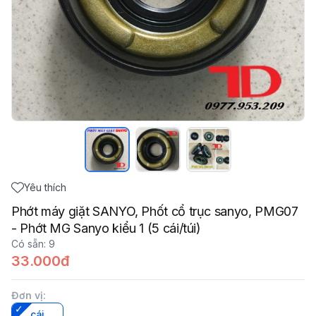
Yêu thích
Phớt máy giặt SANYO, Phốt cổ trục sanyo, PMG07
- Phớt MG Sanyo kiểu 1 (5 cái/túi)
Có sẵn
:
9
33.000đ
Đơn vị
:
cái