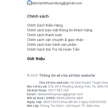
dienlanhthuandung@gmail.com
Chính sách
Chính Sách Kiểm Hàng
Chính sách bảo mật thông tin khách hàng
Chính sách thanh toán
Chính sách vận chuyển & giao nhận
Chính sách bảo hành sản phẩm
Chính Sách Đổi Trả Và Hoàn Tiền
Giới thiệu
Thông tin về chủ sở hữu website
© 2026
Chủ sở hữu website:
Hộ Kinh Doanh Thuận Dun
Địa chỉ trụ sở:
D10, KP4, Phường Quang Vinh, Tp. Biên H
Số điện thoại:
0977 953 209
Email:
dienlanhthuandung@gmail.com
Mã số thuế / GPKD:
8045208429-888
Ngày cấp:
08/07/2013 (thay đổi lần 2 ngày 03/02/2025)
Nơi cấp:
Phòng Tài Chính – Kế Hoạch TP. Biên Hòa