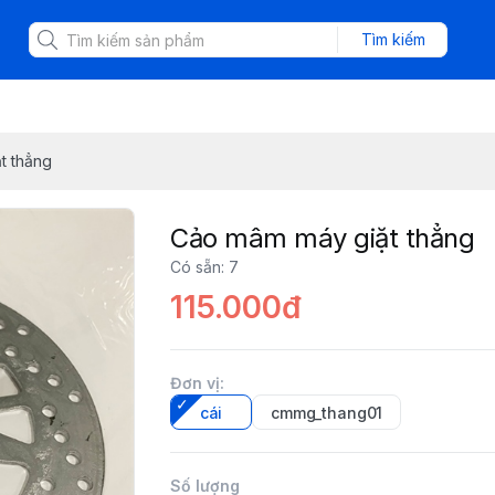
Tìm kiếm
t thẳng
Cảo mâm máy giặt thẳng
Có sẵn
:
7
115.000đ
Đơn vị
:
cái
cmmg_thang01
Số lượng