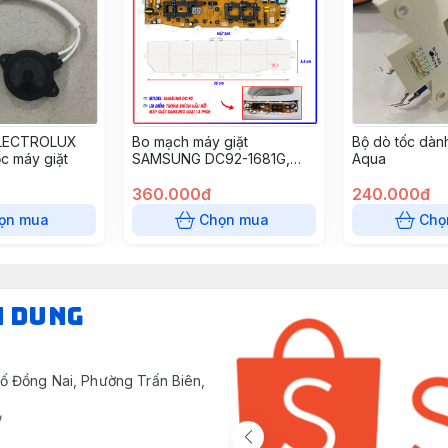
ELECTROLUX
Bo mạch máy giặt
Bộ dò tốc dàn
ốc máy giặt
SAMSUNG DC92-1681G,
Aqua
01673H, 00215B, 01449J,
01449K, 01681A, 01681A,
360.000đ
240.000đ
01681F, 01764D, 01764E
ọn mua
Chọn mua
Chọ
đèn lệch 13 phím, DC41
(1681H) (thùng 33 cái)
N DUNG
ố Đồng Nai, Phường Trấn Biên,
/