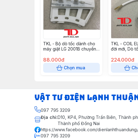
TKL - Bộ dò tốc dành cho
TKL - COIL 
máy giặt LG 2001B chuyển
đời mới, Dò t
động trực tiếp
88.000đ
224.000đ
Chọn mua
Ch
VẬT TƯ ĐIỆN LẠNH THUẬ
097 795 3209
Địa chỉ
:
D10, KP4, Phường Trấn Biên, Thành ph
Thành phố Đồng Nai
https://www.facebook.com/dienlanhthuandung
097 795 3209