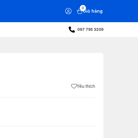
0
Giỏ hàng
097 795 3209
Yêu thích