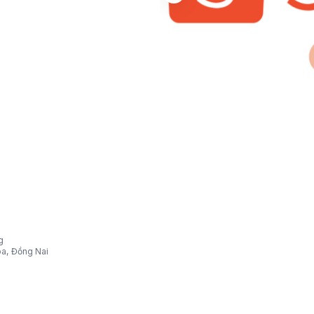
g
òa, Đồng Nai