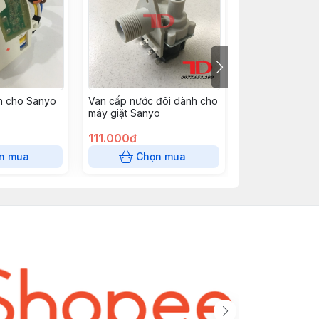
h cho Sanyo
Van cấp nước đôi dành cho
Phớt dành cho 
máy giặt Sanyo
cửa ngang 37x
111.000đ
23.000đ
n mua
Chọn mua
Chọn