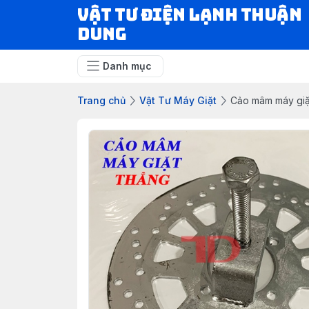
VẬT TƯ ĐIỆN LẠNH THUẬN
DUNG
Danh mục
Trang chủ
Vật Tư Máy Giặt
Cảo mâm máy giặ