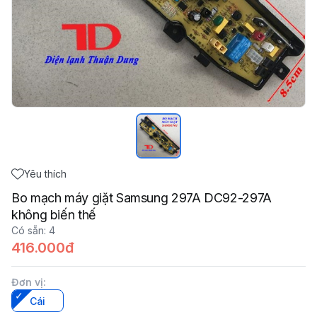
Yêu thích
Bo mạch máy giặt Samsung 297A DC92-297A
không biến thế
Có sẵn
:
4
416.000đ
Đơn vị
:
Cái