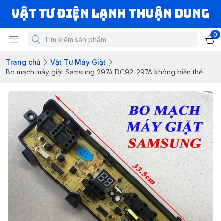
VẬT TƯ ĐIỆN LẠNH THUẬN DUNG
0
Trang chủ
Vật Tư Máy Giặt
Bo mạch máy giặt Samsung 297A DC92-297A không biến thế