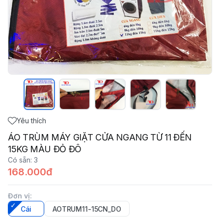
Yêu thích
ÁO TRÙM MÁY GIẶT CỬA NGANG TỪ 11 ĐẾN
15KG MÀU ĐỎ ĐÔ
Có sẵn
:
3
168.000đ
Đơn vị
:
Cái
AOTRUM11-15CN_DO