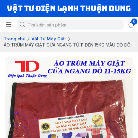
VẬT TƯ ĐIỆN LẠNH THUẬN DUNG
0
Trang chủ
Vật Tư Máy Giặt
ÁO TRÙM MÁY GIẶT CỬA NGANG TỪ 11 ĐẾN 15KG MÀU ĐỎ ĐÔ