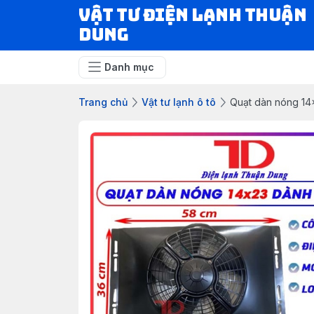
VẬT TƯ ĐIỆN LẠNH THUẬN
DUNG
Danh mục
Trang chủ
Vật tư lạnh ô tô
Quạt dàn nóng 14x