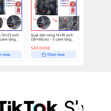
 14x23 inch
Quạt dàn nóng 14x18 inch
TKL - Dàn lạnh
cánh lồng
(36x46cm) - 5 cánh lồng
CZ09309 Cửu 
ại đẩy 120W -
tròn bảo vệ loại đẩy mô tơ
không van,khô
 ( 5 cái/
lồi 120W - 24V Model M60 (
543.000đ
cái/thùng) Chư
1.144.000đ
5 cái/ thùng)
n mua
Chọn mua
Chọn