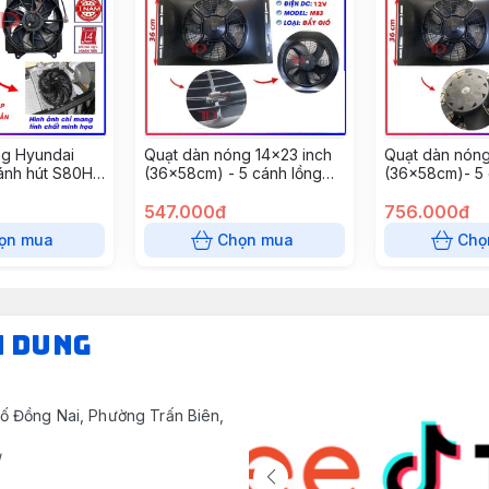
ng Hyundai
Quạt dàn nóng 14x23 inch
Quạt dàn nóng
 cánh hút S80HD
(36x58cm) - 5 cánh lồng
(36x58cm)- 5 
, model:
tròn bảo vệ loại đẩy 120W -
tròn bảo vệ lo
12V Model M83 ( 5 cái/
547.000đ
24V Model M83
756.000đ
thùng)
thùng)
ọn mua
Chọn mua
Chọ
N DUNG
ố Đồng Nai, Phường Trấn Biên,
/