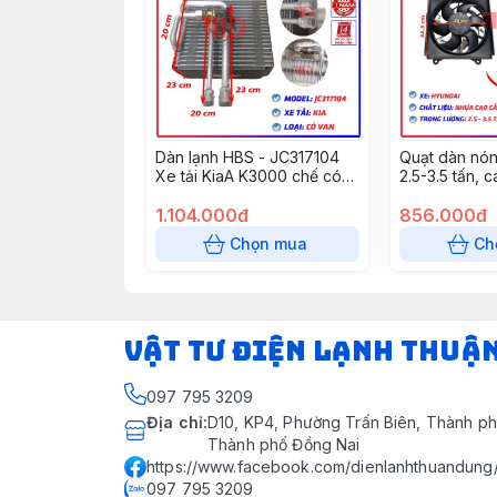
Dàn lạnh HBS - JC317104
Quạt dàn nó
Xe tải KiaA K3000 chế có
2.5-3.5 tấn,
van (6cái/th)
- 100W - 24V
1.104.000đ
YX81317
856.000đ
Chọn mua
Ch
VẬT TƯ ĐIỆN LẠNH THUẬ
097 795 3209
Địa chỉ
:
D10, KP4, Phường Trấn Biên, Thành ph
Thành phố Đồng Nai
https://www.facebook.com/dienlanhthuandung
097 795 3209