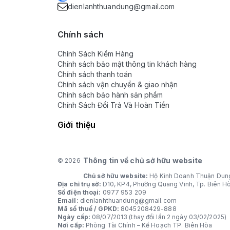
dienlanhthuandung@gmail.com
Chính sách
Chính Sách Kiểm Hàng
Chính sách bảo mật thông tin khách hàng
Chính sách thanh toán
Chính sách vận chuyển & giao nhận
Chính sách bảo hành sản phẩm
Chính Sách Đổi Trả Và Hoàn Tiền
Giới thiệu
Thông tin về chủ sở hữu website
© 2026
Chủ sở hữu website:
Hộ Kinh Doanh Thuận Dun
Địa chỉ trụ sở:
D10, KP4, Phường Quang Vinh, Tp. Biên H
Số điện thoại:
0977 953 209
Email:
dienlanhthuandung@gmail.com
Mã số thuế / GPKD:
8045208429-888
Ngày cấp:
08/07/2013 (thay đổi lần 2 ngày 03/02/2025)
Nơi cấp:
Phòng Tài Chính – Kế Hoạch TP. Biên Hòa