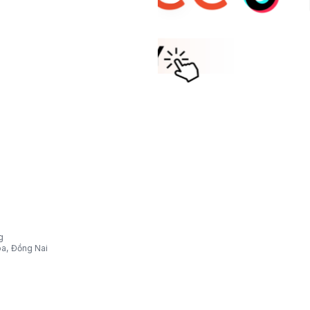
g
òa, Đồng Nai