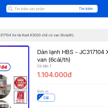
Tìm kiếm
317104 Xe tải KiaA K3000 chế có van (6cái/th)
Dàn lạnh HBS - JC317104 X
van (6cái/th)
Có sẵn
:
1
1.104.000đ
Đơn vị
:
CÁI