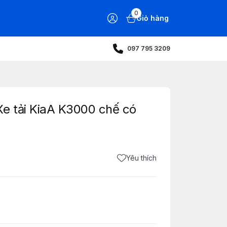
0
Giỏ hàng
097 795 3209
e tải KiaA K3000 chế có
Yêu thích