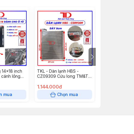
 14x18 inch
TKL - Dàn lạnh HBS -
TKL - Dàn lạnh
 cánh lồng
CZ09309 Cửu long TM&T
CZ0879AZ xe 
ại đẩy mô tơ
không van,không càng (6
TM&T - DonggF
V Model M60 (
cái/thùng) Chưa bán được
1.144.000đ
có hộp (6 cái/t
1.144.000đ
bán được
n mua
Chọn mua
Chọn