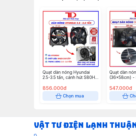
Quạt dàn nóng Hyundai
Quạt dàn nón
2.5-3.5 tấn, cánh hút S80HD
(36x58cm) - 
- 100W - 24V, model:
tròn bảo vệ l
YX81317
856.000đ
12V Model M8
547.000đ
thùng)
Chọn mua
Ch
VẬT TƯ ĐIỆN LẠNH THUẬ