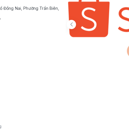
ố Đồng Nai, Phường Trấn Biên,
/
g