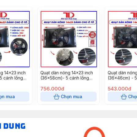
g 14x23 inch
Quạt dàn nóng 14x23 inch
Quạt dàn nóng
5 cánh lồng
(36x58cm)- 5 cánh lồng
(36x46cm) - 5
oại đẩy 120W -
tròn bảo vệ loại đẩy 120W -
tròn bảo vệ lo
3 ( 5 cái/
24V Model M83 ( 5 cái/
756.000đ
lồi 120W - 24
543.000đ
thùng)
5 cái/ thùng)
ọn mua
Chọn mua
Chọ
N DUNG