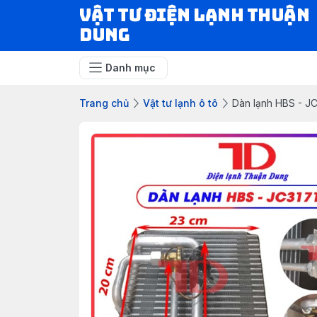
VẬT TƯ ĐIỆN LẠNH THUẬN
DUNG
Danh mục
Trang chủ
Vật tư lạnh ô tô
Dàn lạnh HBS - JC